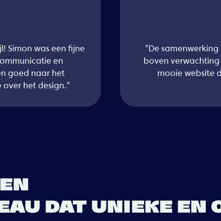
jl! Simon was een fijne
"De samenwerking en
 communicatie en
boven verwachting g
en goed naar het
mooie website di
 over het design."
EEN
AU DAT UNIEKE EN 