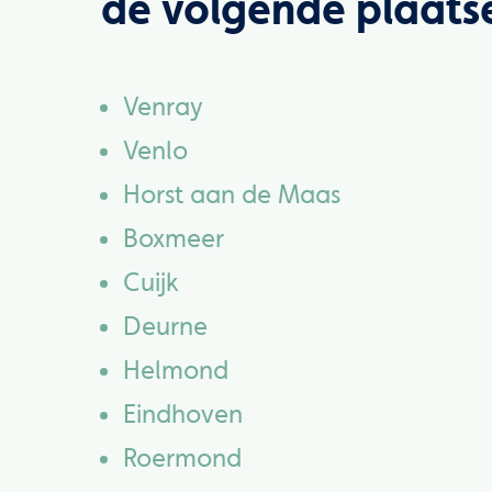
de volgende plaats
Venray
Venlo
Horst aan de Maas
Boxmeer
Cuijk
Deurne
Helmond
Eindhoven
Roermond