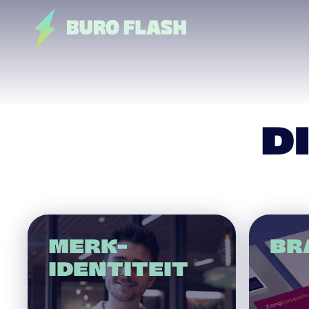
D
MERK-
BR
IDENTITEIT