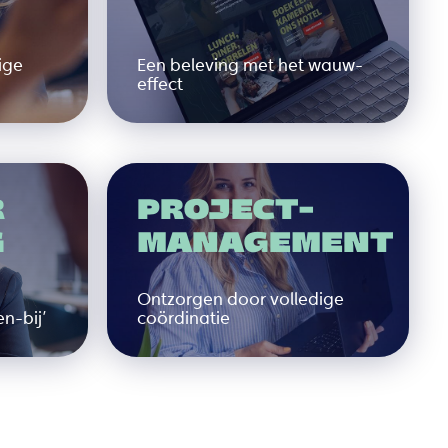
ige
Een beleving met het wauw-
effect
R
PROJECT-
G
MANAGEMENT
Ontzorgen door volledige
n-bij’
coördinatie