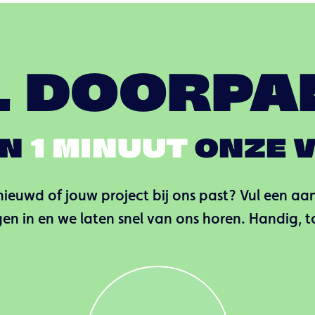
L DOORPA
IN
1 MINUUT
ONZE V
ieuwd of jouw project bij ons past? Vul een aa
en in en we laten snel van ons horen. Handig, 