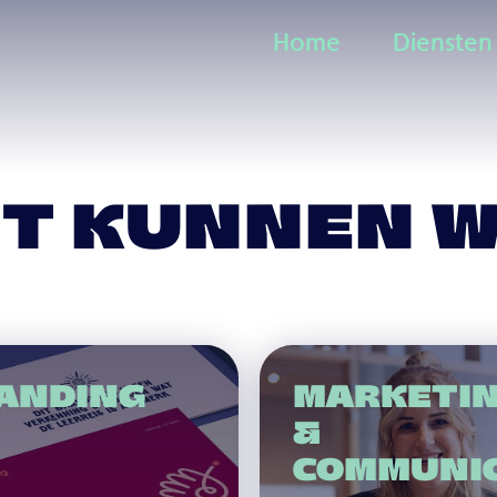
Home
Diensten
Home
Diensten
IT KUNNEN W
ANDING
MARKETI
&
COMMUNIC