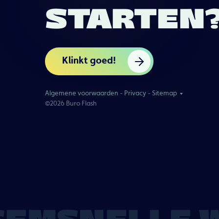
STARTEN
Klinkt goed!
Algemene voorwaarden
-
Privacy
-
Sitemap
©2026 Buro Flash