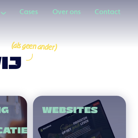
Cases
Over ons
Contact
Cases
Over ons
Contact
(als geen ander)
IJ
NG
WEBSITES
ATIE