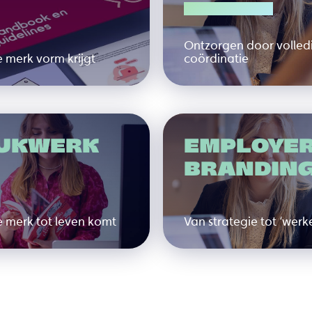
OP INTERIM BASIS
Ontzorgen door volled
 merk vorm krijgt
coördinatie
UKWERK
EMPLOYE
BRANDIN
e merk tot leven komt
Van strategie tot ‘werke