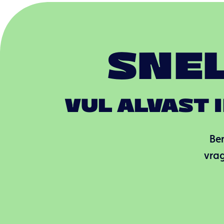
SNE
VUL ALVAST 
Ben
vrag