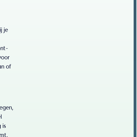
 je
ont-
voor
an of
oegen,
l
 is
emt.