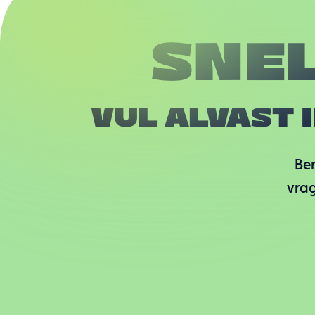
SNE
VUL ALVAST 
Ben
vrag