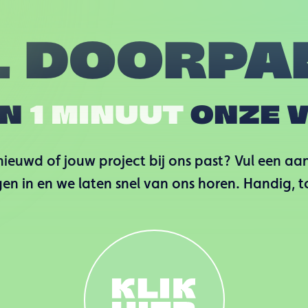
L DOORPA
IN
1 MINUUT
ONZE V
ieuwd of jouw project bij ons past? Vul een aa
en in en we laten snel van ons horen. Handig, 