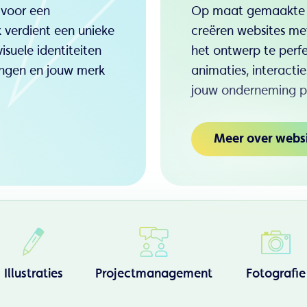
 voor een
Op maat gemaakte we
verdient een unieke
creëren websites me
visuele identiteiten
het ontwerp te perf
engen en jouw merk
animaties, interacti
jouw onderneming p
Meer over webs
Illustraties
Projectmanagement
Fotografie