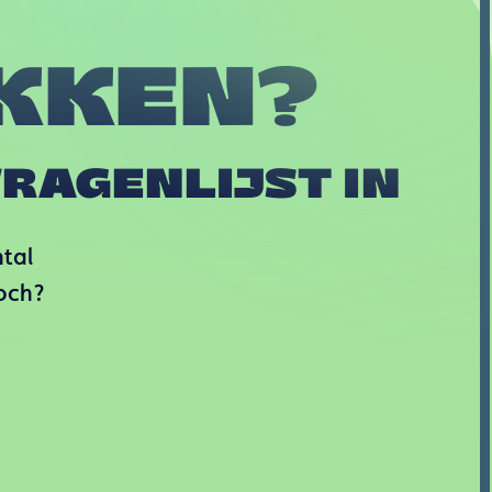
KKEN?
RAGENLIJST IN
ntal
toch?