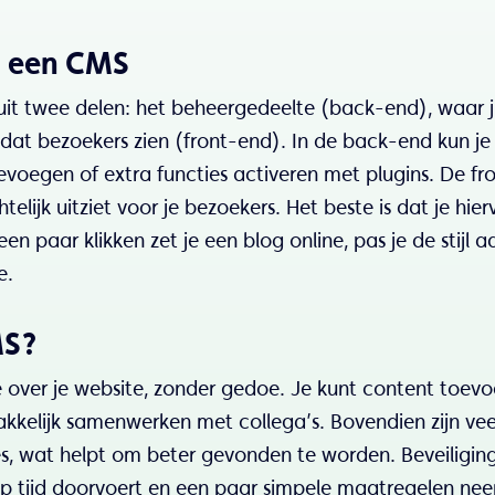
: een CMS
 twee delen: het beheergedeelte (back-end), waar jij
dat bezoekers zien (front-end). In de back-end kun je
voegen of extra functies activeren met plugins. De fr
elijk uitziet voor je bezoekers. Het beste is dat je hier
paar klikken zet je een blog online, pas je de stijl a
e.
MS?
 over je website, zonder gedoe. Je kunt content toev
akkelijk samenwerken met collega’s. Bovendien zijn vee
 wat helpt om beter gevonden te worden. Beveiliging
op tijd doorvoert en een paar simpele maatregelen ne