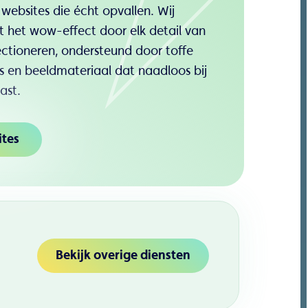
bsites die écht opvallen. Wij
t het wow-effect door elk detail van
ectioneren, ondersteund door toffe
es en beeldmateriaal dat naadloos bij
ast.
ites
Bekijk overige diensten