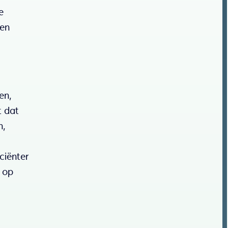
e
nen
en,
t dat
n,
ciënter
k op