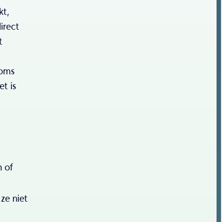
kt,
irect
t
soms
t is
n of
ze niet