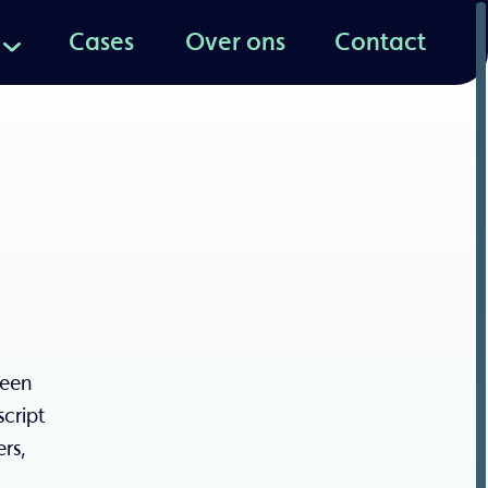
Cases
Over ons
Contact
Cases
Over ons
Contact
 een
script
rs,