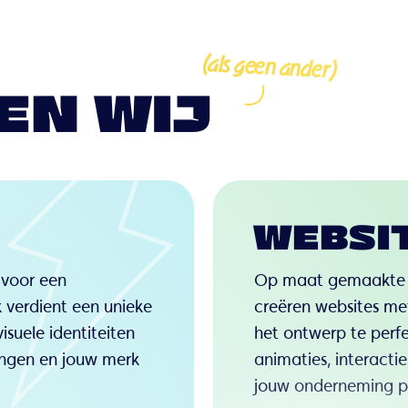
(als geen ander)
EN WIJ
WEBSI
 voor een
Op maat gemaakte we
verdient een unieke
creëren websites me
visuele identiteiten
het ontwerp te perf
engen en jouw merk
animaties, interacti
jouw onderneming p