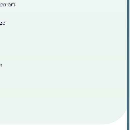
agen om
 ze
n