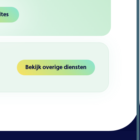
ites
Bekijk overige diensten